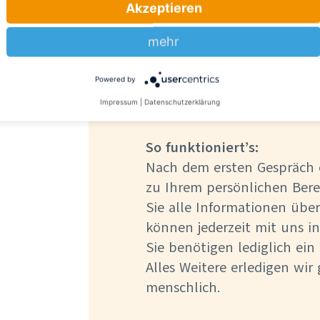
Akzeptieren
einfache, transparente und 
um die Bestattung bequem 
mehr
Produkte & Leistungen 
Powered by
Informationen digital üb
Impressum
|
Datenschutzerklärung
Zeit & Wege sparen
So funktioniert’s:
Nach dem ersten Gespräch 
zu Ihrem persönlichen Bere
Sie alle Informationen über
können jederzeit mit uns in
Sie benötigen lediglich ein
Alles Weitere erledigen wir
menschlich.