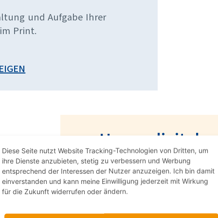
altung und Aufgabe Ihrer
im Print.
EIGEN
Unser digitale
Diese Seite nutzt Website Tracking-Technologien von Dritten, um
Zeit für das W
ihre Dienste anzubieten, stetig zu verbessern und Werbung
entsprechend der Interessen der Nutzer anzuzeigen. Ich bin damit
einverstanden und kann meine Einwilligung jederzeit mit Wirkung
In der Zeit des Abschieds s
für die Zukunft widerrufen oder ändern.
Damit Sie sich auf das Wes
bieten wir Ihnen mit unser