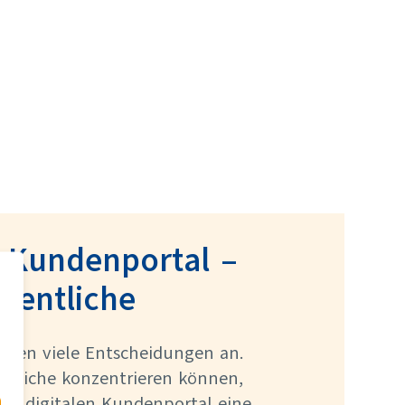
s Kundenportal –
esentliche
tehen viele Entscheidungen an.
entliche konzentrieren können,
em digitalen Kundenportal eine