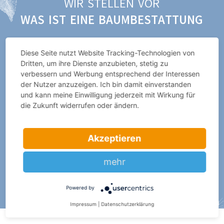
WIR STELLEN VOR
WAS IST EINE BAUMBESTATTUNG
Diese Seite nutzt Website Tracking-Technologien von
Dritten, um ihre Dienste anzubieten, stetig zu
verbessern und Werbung entsprechend der Interessen
der Nutzer anzuzeigen. Ich bin damit einverstanden
und kann meine Einwilligung jederzeit mit Wirkung für
die Zukunft widerrufen oder ändern.
WAS IST EINE BAUMBESTATTUNG
BESTATTUNGEN FRAUND/AMELUNG
Akzeptieren
ANSEHEN
mehr
Powered by
Impressum
|
Datenschutzerklärung