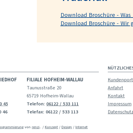
Download Broschüre - Was i
Download Broschüre - Wir 
NÜTZLICHE
RIEDHOF
FILIALE HOFHEIM-WALLAU
Kundenport
Taunusstraße 20
Anfahrt
65719 Hofheim-Wallau
Kontakt
0 45
Telefon:
06122 / 533 111
Impressum
0 46
Telefax: 06122 / 533 113
Datenschut
rogrammierung
von
renzi
.. /
Konzept
/
Design
/
Internet